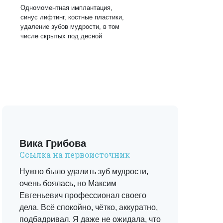
Одномоментная имплантация,
синус лифтинг, костные пластики,
удаление зубов мудрости, в том
числе скрытых под десной
Вика Грибова
Ю
Ссылка на первоисточник
С
Нужно было удалить зуб мудрости,
Д
очень боялась, но Максим
В
Евгеньевич профессионал своего
у
дела. Всё спокойно, чётко, аккуратно,
д
подбадривал. Я даже не ожидала, что
л