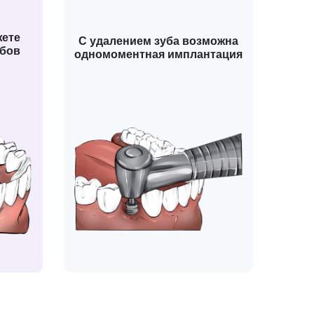
жете
С удалением зуба возможна
убов
одномоментная имплантация