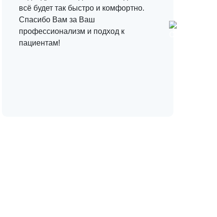
всё будет так быстро и комфортно.
н
Спасибо Вам за Ваш
з
профессионализм и подход к
с
пациентам!
Н
о
с
з
д
С