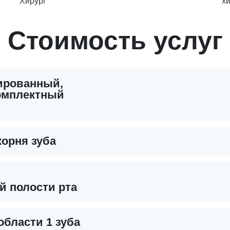
Хирург
х
Стоимость услуг
нированный,
омплектный
орня зуба
й полости рта
области 1 зуба