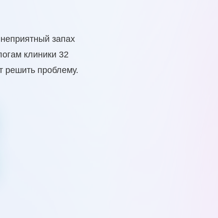
тация и
2+
пишитесь на прием!