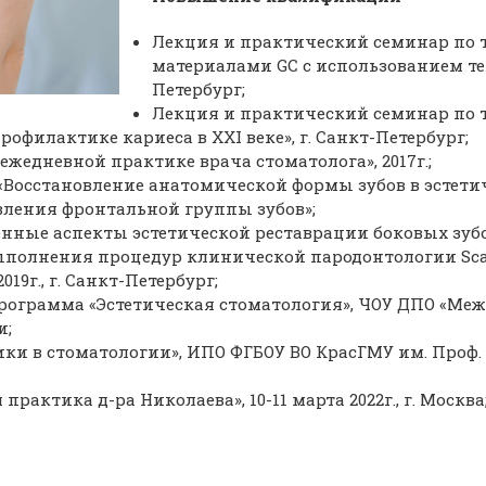
Лекция и практический семинар по т
материалами GC с использованием те
Петербург;
Лекция и практический семинар по 
филактике кариеса в ХХI веке», г. Санкт-Петербург;
жедневной практике врача стоматолога», 2017г.;
«Восстановление анатомической формы зубов в эстети
вления фронтальной группы зубов»;
ные аспекты эстетической реставрации боковых зубов», 
выполнения процедур клинической пародонтологии Sca
19г., г. Санкт-Петербург;
рограмма «Эстетическая стоматология», ЧОУ ДПО «М
и;
и в стоматологии», ИПО ФГБОУ ВО КрасГМУ им. Проф. 
актика д-ра Николаева», 10-11 марта 2022г., г. Москва