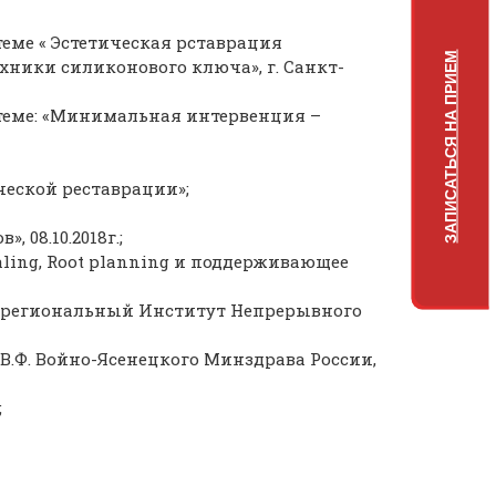
еме « Эстетическая рставрация
ЗАПИСАТЬСЯ НА ПРИЕМ
хники силиконового ключа», г. Санкт-
теме: «Минимальная интервенция –
ческой реставрации»;
08.10.2018г.;
ling, Root planning и поддерживающее
ежрегиональный Институт Непрерывного
В.Ф. Войно-Ясенецкого Минздрава России,
;