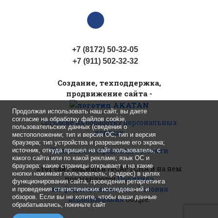
+7 (8172) 50-32-05
+7 (911) 502-32-32
Cоздание, техподдержка,
продвижение сайта -
Продолжая использовать наш сайт, вы даете
согласие на обработку файлов cookie,
Согласие на обработку персональных
пользовательских данных (сведения о
данных
местоположении; тип и версия ОС; тип и версия
браузера; тип устройства и разрешение его экрана;
Политика конфиденциальности
источник, откуда пришел на сайт пользователь; с
какого сайта или по какой рекламе; язык ОС и
браузера; какие страницы открывает и на какие
Этот сайт защищен reCAPTCHA
и на нем
кнопки нажимает пользователь; ip-адрес) в целях
применяются
Политика
функционирования сайта, проведения ретаргетинга
конфиденциальности
и
Условия
и проведения статистических исследований и
обзоров. Если вы не хотите, чтобы ваши данные
использования
Google.
обрабатывались, покиньте сайт