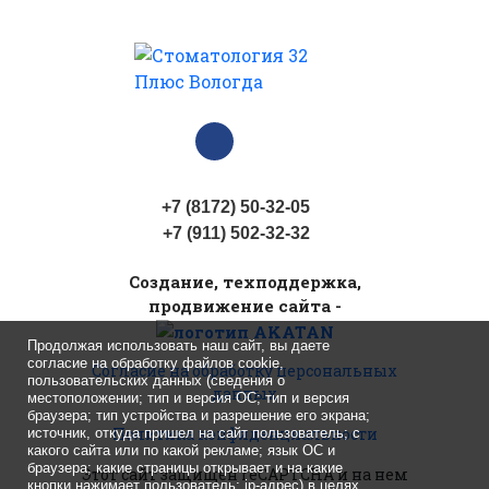
+7 (8172) 50-32-05
+7 (911) 502-32-32
Cоздание, техподдержка,
продвижение сайта -
Продолжая использовать наш сайт, вы даете
согласие на обработку файлов cookie,
Согласие на обработку персональных
пользовательских данных (сведения о
данных
местоположении; тип и версия ОС; тип и версия
браузера; тип устройства и разрешение его экрана;
Политика конфиденциальности
источник, откуда пришел на сайт пользователь; с
какого сайта или по какой рекламе; язык ОС и
браузера; какие страницы открывает и на какие
Этот сайт защищен reCAPTCHA
и на нем
кнопки нажимает пользователь; ip-адрес) в целях