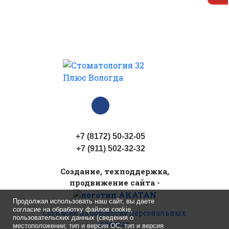
+7 (8172) 50-32-05
+7 (911) 502-32-32
Cоздание, техподдержка,
продвижение сайта -
Продолжая использовать наш сайт, вы даете
согласие на обработку файлов cookie,
Согласие на обработку персональных
пользовательских данных (сведения о
данных
местоположении; тип и версия ОС; тип и версия