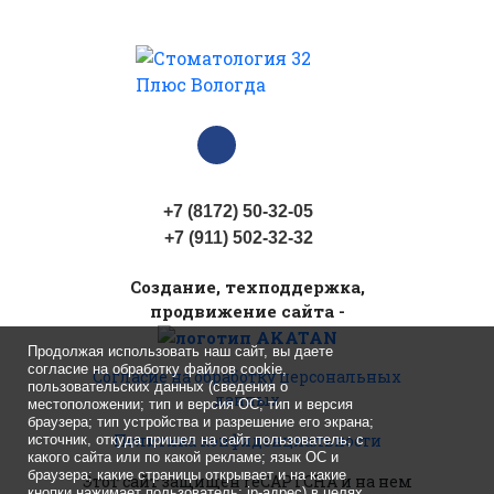
+7 (8172) 50-32-05
+7 (911) 502-32-32
Cоздание, техподдержка,
продвижение сайта -
Продолжая использовать наш сайт, вы даете
согласие на обработку файлов cookie,
Согласие на обработку персональных
пользовательских данных (сведения о
данных
местоположении; тип и версия ОС; тип и версия
браузера; тип устройства и разрешение его экрана;
Политика конфиденциальности
источник, откуда пришел на сайт пользователь; с
какого сайта или по какой рекламе; язык ОС и
браузера; какие страницы открывает и на какие
Этот сайт защищен reCAPTCHA
и на нем
кнопки нажимает пользователь; ip-адрес) в целях