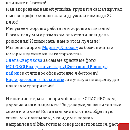
клинику в 2 этажа!
Над здоровьем вашей улыбки трудится самая крутая,
высокопрофессиональная и дружная команда 32
плюс!
Мы умеем хорошо работать и хорошо отдыхать!
В этом году мы с размахом отметили наш день
рождения! И помогали нам в этом лучшие!
Мы благодарим
Марину Хлебову
за бесконечный
юмор и ведение нашего торжества!
Олега Сверчкова
за самые красивые фото!
MOLOKO| Воздушные шары| Фотозоны| Вологда,
район
за стильное оформление и фотозону!
Бар и ресторан «Прометей»
за лучшую площадку для
нашего мероприятия!
И конечно же, мы говорим большое СПАСИБО вам,
дорогие наши пациенты! За доверие, за ваши теплые
слова и отзывы! Когда мы видим от вас обратную
связь, мы понимаем, что идем в верном
направлении! Мы готовы совершенствоваться, расти