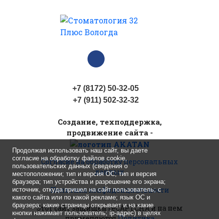
+7 (8172) 50-32-05
+7 (911) 502-32-32
Cоздание, техподдержка,
продвижение сайта -
Продолжая использовать наш сайт, вы даете
согласие на обработку файлов cookie,
Согласие на обработку персональных
пользовательских данных (сведения о
данных
местоположении; тип и версия ОС; тип и версия
браузера; тип устройства и разрешение его экрана;
Политика конфиденциальности
источник, откуда пришел на сайт пользователь; с
какого сайта или по какой рекламе; язык ОС и
браузера; какие страницы открывает и на какие
Этот сайт защищен reCAPTCHA
и на нем
кнопки нажимает пользователь; ip-адрес) в целях
применяются
Политика