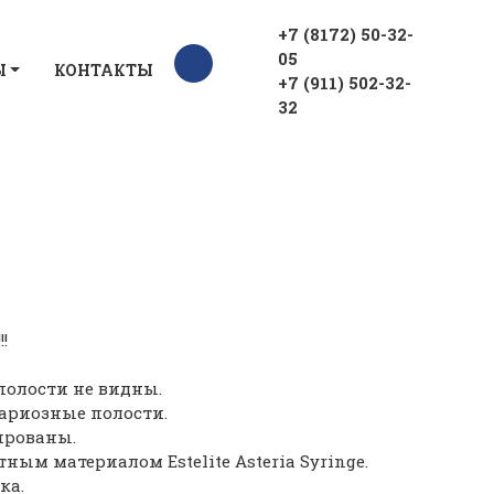
+7 (8172) 50-32-
05
Ы
КОНТАКТЫ
+7 (911) 502-32-
32
!
 полости не видны.
кариозные полости.
ированы.
ым материалом Estelite Asteria Syringe.
ка.